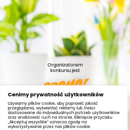
Organizatorem
konkursu jest
Cenimy prywatność użytkowników
Używamy plików cookie, aby poprawić jakość
Ul. Dziekońskiego 1
przeglądania, wyświetlać reklamy lub treści
00-728 Warszawa
dostosowane do indywidualnych potrzeb użytkowników
oraz analizować ruch na stronie. Kliknięcie przycisku
kontakt@promomakers.pl
„Akceptuj wszystkie” oznacza zgodę na
wykorzystywanie przez nas plików cookie.
www.promomakers.pl